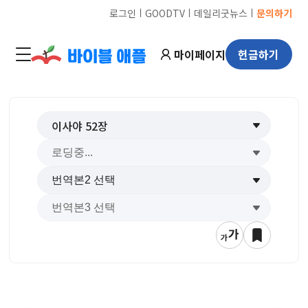
ㅣ
ㅣ
ㅣ
로그인
GOODTV
데일리굿뉴스
문의하기
마이페이지
헌금하기
이사야
52
장