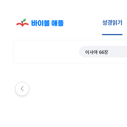
성경읽기
이사야
66
장