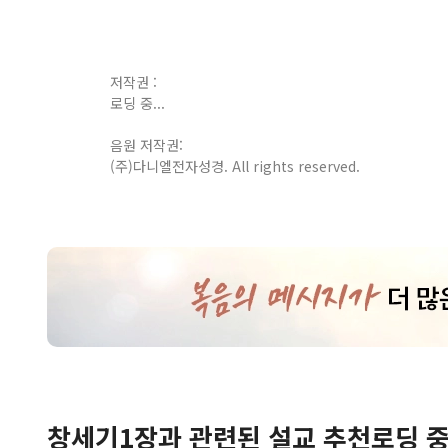
저작권 :
로딩 중...
음원 저작권:
(주)다니엘전자성경. All rights reserved.
창세기
1
장
과 관련된 설교 추천
로딩 중.