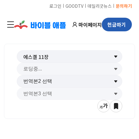
ㅣ
ㅣ
ㅣ
로그인
GOODTV
데일리굿뉴스
문의하기
마이페이지
헌금하기
에스겔
11
장