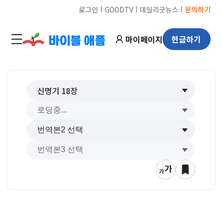
ㅣ
ㅣ
ㅣ
로그인
GOODTV
데일리굿뉴스
문의하기
마이페이지
헌금하기
신명기
18
장