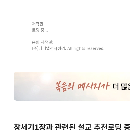
저작권 :
로딩 중...
음원 저작권:
(주)다니엘전자성경. All rights reserved.
창세기
1
장
과 관련된 설교 추천
로딩 중.