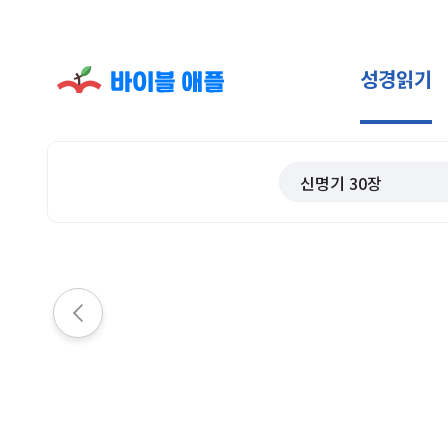
성경읽기
신명기
30
장