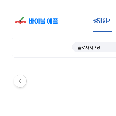
성경읽기
골로새서
3
장