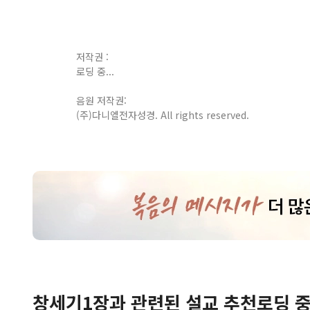
저작권 :
로딩 중...
음원 저작권:
(주)다니엘전자성경. All rights reserved.
창세기
1
장
과 관련된 설교 추천
로딩 중.