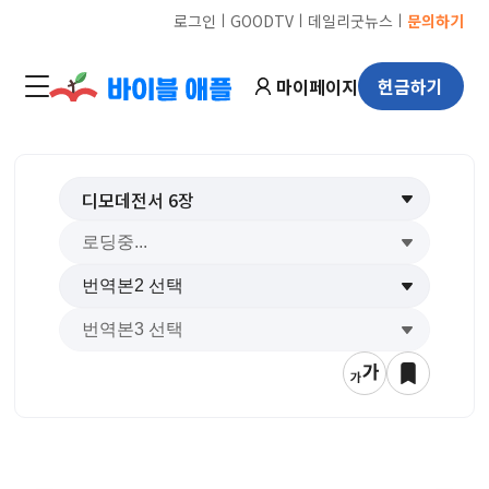
ㅣ
ㅣ
ㅣ
로그인
GOODTV
데일리굿뉴스
문의하기
마이페이지
헌금하기
디모데전서
6
장