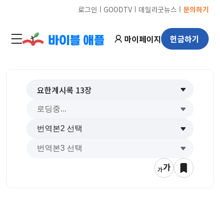
ㅣ
ㅣ
ㅣ
로그인
GOODTV
데일리굿뉴스
문의하기
마이페이지
헌금하기
요한계시록
13
장