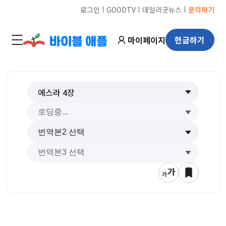
ㅣ
ㅣ
ㅣ
로그인
GOODTV
데일리굿뉴스
문의하기
마이페이지
헌금하기
에스라
4
장