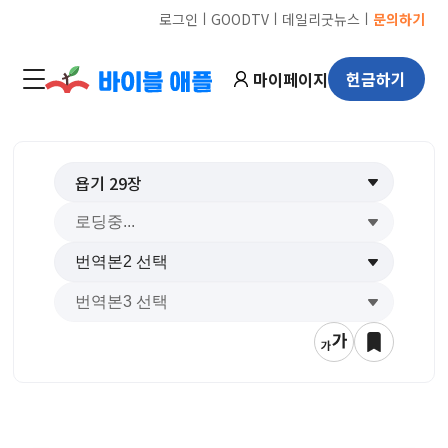
ㅣ
ㅣ
ㅣ
로그인
GOODTV
데일리굿뉴스
문의하기
마이페이지
헌금하기
욥기
29
장