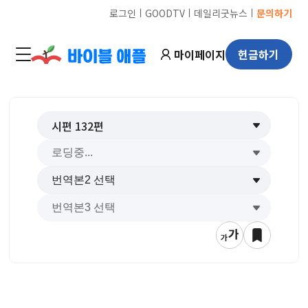
ㅣ
ㅣ
ㅣ
로그인
GOODTV
데일리굿뉴스
문의하기
마이페이지
헌금하기
시편
132
편