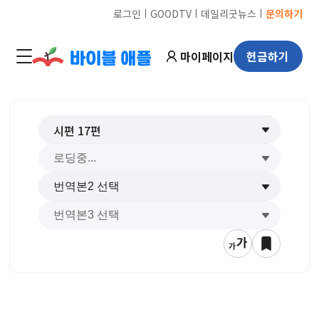
ㅣ
ㅣ
ㅣ
로그인
GOODTV
데일리굿뉴스
문의하기
마이페이지
헌금하기
시편
17
편