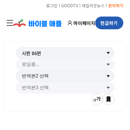
ㅣ
ㅣ
ㅣ
로그인
GOODTV
데일리굿뉴스
문의하기
마이페이지
헌금하기
시편
86
편