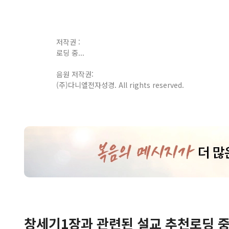
저작권 :
로딩 중...
음원 저작권:
(주)다니엘전자성경. All rights reserved.
창세기
1
장
과 관련된 설교 추천
로딩 중.