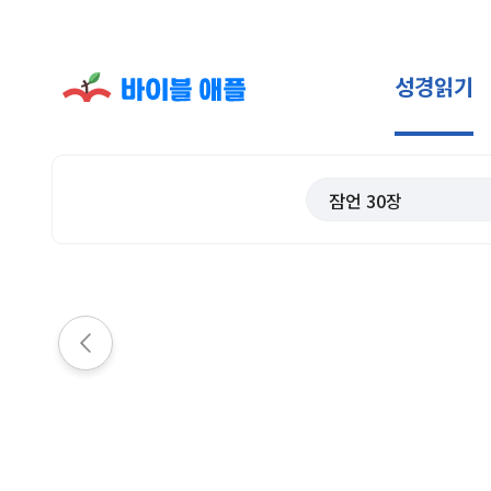
성경읽기
잠언
30
장