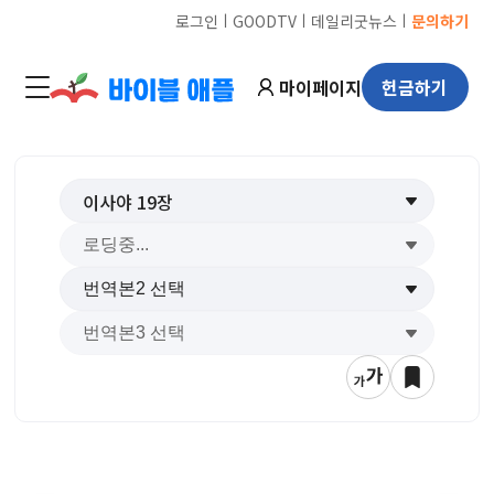
ㅣ
ㅣ
ㅣ
로그인
GOODTV
데일리굿뉴스
문의하기
마이페이지
헌금하기
이사야
19
장