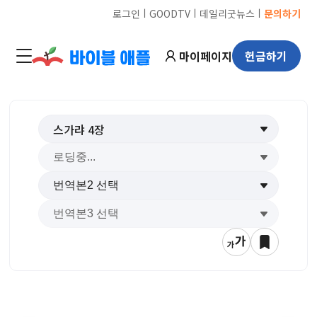
ㅣ
ㅣ
ㅣ
로그인
GOODTV
데일리굿뉴스
문의하기
마이페이지
헌금하기
스가랴
4
장