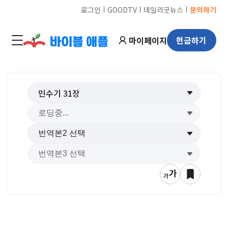
ㅣ
ㅣ
ㅣ
로그인
GOODTV
데일리굿뉴스
문의하기
마이페이지
헌금하기
민수기
31
장